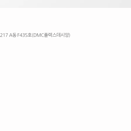
217 A동 F435호(DMC플렉스데시앙)