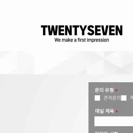
필
문의 유형
*
수
견적문의
메일 제목